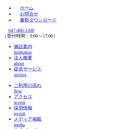
ホーム
お問合せ
書類ダウンロード
047-460-1200
（受付時間：9:00～17:00）
施設案内
institution
法人概要
about
提供サービス
service
ご利用の流れ
flow
アクセス
access
採用情報
recruit
メディア掲載
media