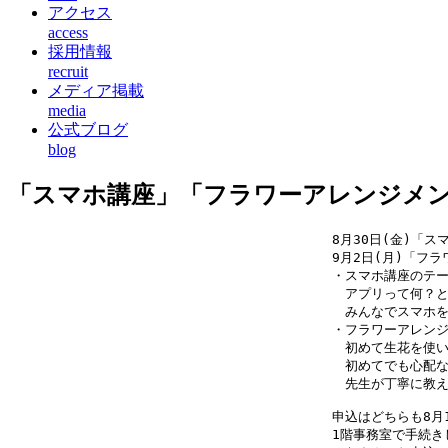
アクセス
access
採用情報
recruit
メディア掲載
media
公式ブログ
blog
「スマホ講座」「フラワーアレンジメ
8月30日(金)「ス
9月2日(月)「フ
・スマホ講座のテ
　アプリって何？
　みんなでスマホ
・フラワーアレン
　初めて生花を使
　初めてでも心配
　先生が丁寧に教
申込はどちらも8月1
1階事務室で手続き